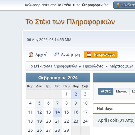
Καλωσορίσατε στο
Το Στέκι των Πληροφορικών
.
Σύνδεσ
Το Στέκι των Πληροφορικών
06 Αυγ 2026, 08:14:55 ΜΜ
Αρχική
Αναζήτηση
Ημερολόγιο
Το Στέκι των Πληροφορικών
Ημερολόγιο
Μάρτιος 2024
►
►
Φεβρουάριος 2024
Κυρ
Δευ
Τρι
Τετ
Πεμ
Παρ
Σαβ
Λίστα
Μήνας
Ε
1
2
3
4
5
6
7
8
9
10
Holidays
11
12
13
14
15
16
17
April Fools (01 Απρ)
18
19
20
21
22
23
24
25
26
27
28
29