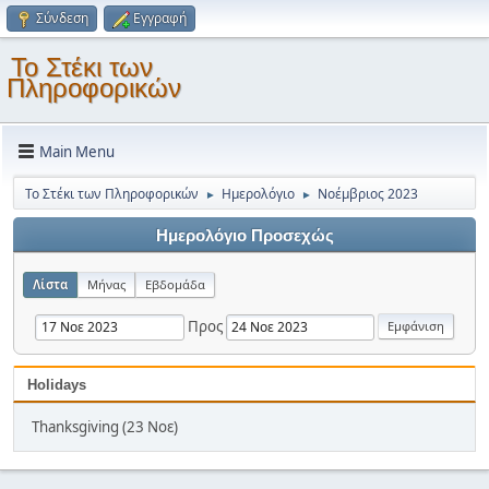
Σύνδεση
Εγγραφή
Το Στέκι των
Πληροφορικών
Main Menu
Το Στέκι των Πληροφορικών
Ημερολόγιο
Νοέμβριος 2023
►
►
Ημερολόγιο Προσεχώς
Λίστα
Μήνας
Εβδομάδα
Προς
Holidays
Thanksgiving (23 Νοε)