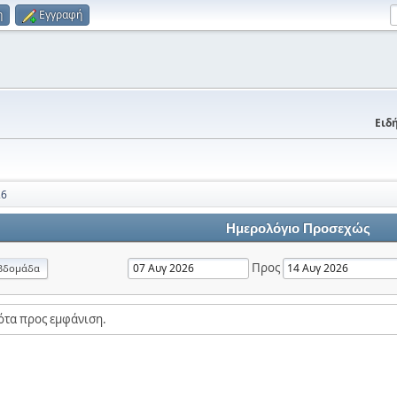
η
Εγγραφή
Ειδή
26
Ημερολόγιο Προσεχώς
Προς
βδομάδα
ότα προς εμφάνιση.