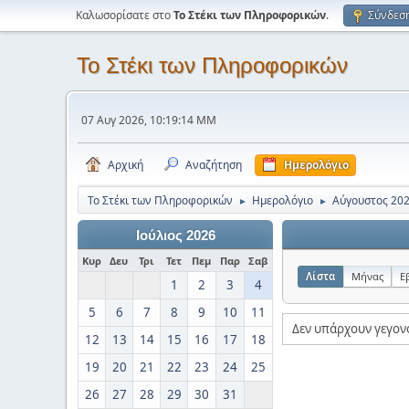
Καλωσορίσατε στο
Το Στέκι των Πληροφορικών
.
Σύνδεσ
Το Στέκι των Πληροφορικών
07 Αυγ 2026, 10:19:14 ΜΜ
Αρχική
Αναζήτηση
Ημερολόγιο
Το Στέκι των Πληροφορικών
Ημερολόγιο
Αύγουστος 20
►
►
Ιούλιος 2026
Κυρ
Δευ
Τρι
Τετ
Πεμ
Παρ
Σαβ
Λίστα
Μήνας
Ε
1
2
3
4
5
6
7
8
9
10
11
Δεν υπάρχουν γεγον
12
13
14
15
16
17
18
19
20
21
22
23
24
25
26
27
28
29
30
31