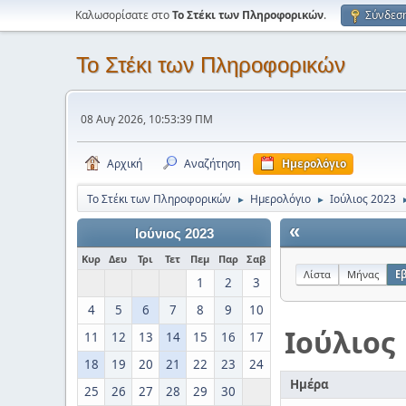
Καλωσορίσατε στο
Το Στέκι των Πληροφορικών
.
Σύνδεσ
Το Στέκι των Πληροφορικών
08 Αυγ 2026, 10:53:39 ΠΜ
Αρχική
Αναζήτηση
Ημερολόγιο
Το Στέκι των Πληροφορικών
Ημερολόγιο
Ιούλιος 2023
►
►
«
Ιούνιος 2023
Κυρ
Δευ
Τρι
Τετ
Πεμ
Παρ
Σαβ
Λίστα
Μήνας
Ε
1
2
3
4
5
6
7
8
9
10
Ιούλιος
11
12
13
14
15
16
17
18
19
20
21
22
23
24
Ημέρα
25
26
27
28
29
30