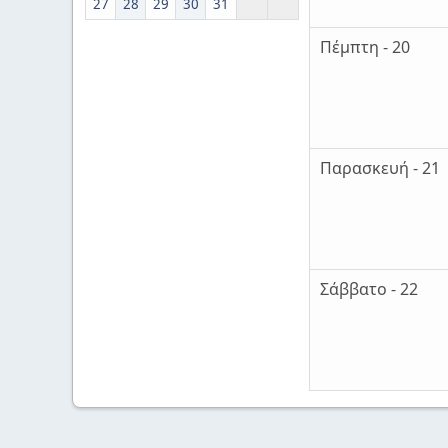
27
28
29
30
31
Πέμπτη - 20
Παρασκευή - 21
Σάββατο - 22