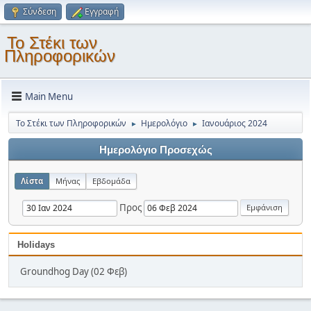
Σύνδεση
Εγγραφή
Το Στέκι των
Πληροφορικών
Main Menu
Το Στέκι των Πληροφορικών
Ημερολόγιο
Ιανουάριος 2024
►
►
Ημερολόγιο Προσεχώς
Λίστα
Μήνας
Εβδομάδα
Προς
Holidays
Groundhog Day (02 Φεβ)