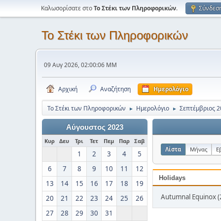
Καλωσορίσατε στο
Το Στέκι των Πληροφορικών
.
Σύνδεσ
Το Στέκι των Πληροφορικών
09 Αυγ 2026, 02:00:06 ΜΜ
Αρχική
Αναζήτηση
Ημερολόγιο
Το Στέκι των Πληροφορικών
Ημερολόγιο
Σεπτέμβριος 2
►
►
Αύγουστος 2023
Κυρ
Δευ
Τρι
Τετ
Πεμ
Παρ
Σαβ
Λίστα
Μήνας
Ε
1
2
3
4
5
6
7
8
9
10
11
12
Holidays
13
14
15
16
17
18
19
Autumnal Equinox (
20
21
22
23
24
25
26
27
28
29
30
31