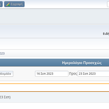
η
Εγγραφή
Ειδή
023
Ημερολόγιο Προσεχώς
Προς
βδομάδα
23 Σεπ)