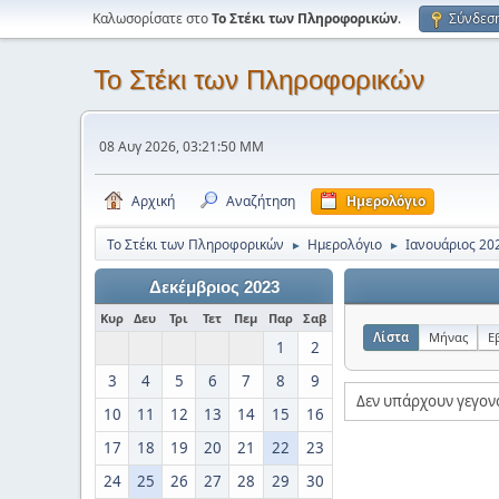
Καλωσορίσατε στο
Το Στέκι των Πληροφορικών
.
Σύνδεσ
Το Στέκι των Πληροφορικών
08 Αυγ 2026, 03:21:50 ΜΜ
Αρχική
Αναζήτηση
Ημερολόγιο
Το Στέκι των Πληροφορικών
Ημερολόγιο
Ιανουάριος 20
►
►
Δεκέμβριος 2023
Κυρ
Δευ
Τρι
Τετ
Πεμ
Παρ
Σαβ
Λίστα
Μήνας
Ε
1
2
3
4
5
6
7
8
9
Δεν υπάρχουν γεγον
10
11
12
13
14
15
16
17
18
19
20
21
22
23
24
25
26
27
28
29
30