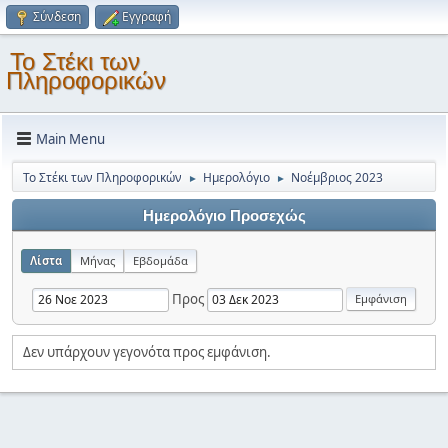
Σύνδεση
Εγγραφή
Το Στέκι των
Πληροφορικών
Main Menu
Το Στέκι των Πληροφορικών
Ημερολόγιο
Νοέμβριος 2023
►
►
Ημερολόγιο Προσεχώς
Λίστα
Μήνας
Εβδομάδα
Προς
Δεν υπάρχουν γεγονότα προς εμφάνιση.