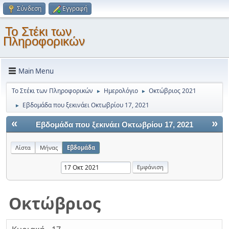
Σύνδεση
Εγγραφή
Το Στέκι των
Πληροφορικών
Main Menu
Το Στέκι των Πληροφορικών
Ημερολόγιο
Οκτώβριος 2021
►
►
Εβδομάδα που ξεκινάει Οκτωβρίου 17, 2021
►
«
»
Εβδομάδα που ξεκινάει Οκτωβρίου 17, 2021
Λίστα
Μήνας
Εβδομάδα
Οκτώβριος