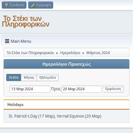
Σύνδεση
Εγγραφή
Το Στέκι των
Πληροφορικών
Main Menu
Το Στέκι των Πληροφορικών
Ημερολόγιο
Μάρτιος 2024
►
►
Ημερολόγιο Προσεχώς
Λίστα
Μήνας
Εβδομάδα
Προς
Holidays
St. Patrick's Day (17 Μαρ), Vernal Equinox (20 Μαρ)