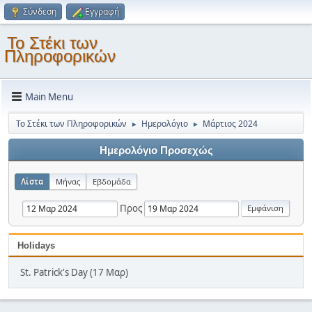
Σύνδεση
Εγγραφή
Το Στέκι των
Πληροφορικών
Main Menu
Το Στέκι των Πληροφορικών
Ημερολόγιο
Μάρτιος 2024
►
►
Ημερολόγιο Προσεχώς
Λίστα
Μήνας
Εβδομάδα
Προς
Holidays
St. Patrick's Day (17 Μαρ)