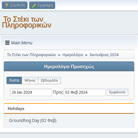
Σύνδεση
Εγγραφή
Το Στέκι των
Πληροφορικών
Main Menu
Το Στέκι των Πληροφορικών
Ημερολόγιο
Ιανουάριος 2024
►
►
Ημερολόγιο Προσεχώς
Λίστα
Μήνας
Εβδομάδα
Προς
Holidays
Groundhog Day (02 Φεβ)