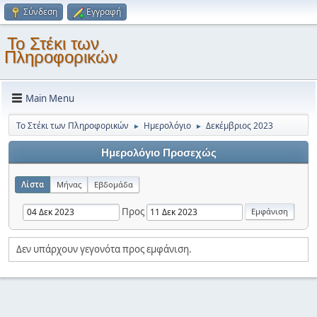
Σύνδεση
Εγγραφή
Το Στέκι των
Πληροφορικών
Main Menu
Το Στέκι των Πληροφορικών
Ημερολόγιο
Δεκέμβριος 2023
►
►
Ημερολόγιο Προσεχώς
Λίστα
Μήνας
Εβδομάδα
Προς
Δεν υπάρχουν γεγονότα προς εμφάνιση.