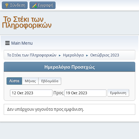
Σύνδεση
Εγγραφή
Το Στέκι των
Πληροφορικών
Main Menu
Το Στέκι των Πληροφορικών
Ημερολόγιο
Οκτώβριος 2023
►
►
Ημερολόγιο Προσεχώς
Λίστα
Μήνας
Εβδομάδα
Προς
Δεν υπάρχουν γεγονότα προς εμφάνιση.