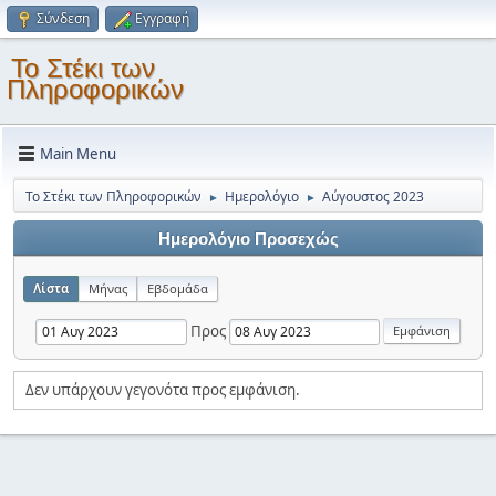
Σύνδεση
Εγγραφή
Το Στέκι των
Πληροφορικών
Main Menu
Το Στέκι των Πληροφορικών
Ημερολόγιο
Αύγουστος 2023
►
►
Ημερολόγιο Προσεχώς
Λίστα
Μήνας
Εβδομάδα
Προς
Δεν υπάρχουν γεγονότα προς εμφάνιση.