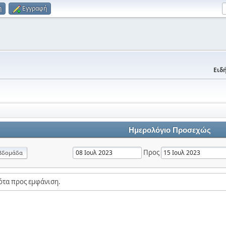
η
Εγγραφή
Ειδή
Ημερολόγιο Προσεχώς
Προς
βδομάδα
ότα προς εμφάνιση.