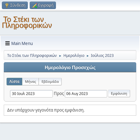
Σύνδεση
Εγγραφή
Το Στέκι των
Πληροφορικών
Main Menu
Το Στέκι των Πληροφορικών
Ημερολόγιο
Ιούλιος 2023
►
►
Ημερολόγιο Προσεχώς
Λίστα
Μήνας
Εβδομάδα
Προς
Δεν υπάρχουν γεγονότα προς εμφάνιση.