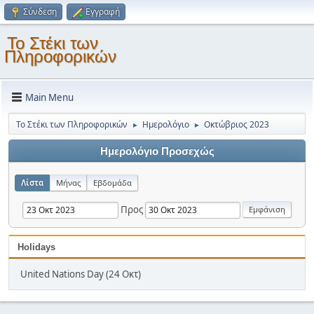
Σύνδεση
Εγγραφή
Το Στέκι των
Πληροφορικών
Main Menu
Το Στέκι των Πληροφορικών
Ημερολόγιο
Οκτώβριος 2023
►
►
Ημερολόγιο Προσεχώς
Λίστα
Μήνας
Εβδομάδα
Προς
Holidays
United Nations Day (24 Οκτ)