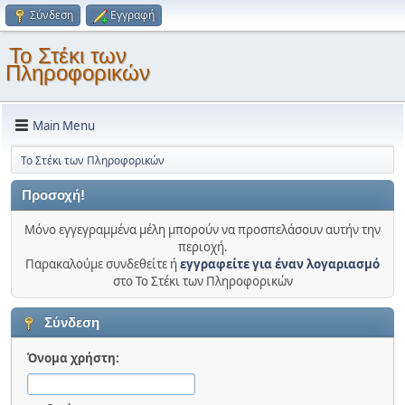
Σύνδεση
Εγγραφή
Το Στέκι των
Πληροφορικών
Main Menu
Το Στέκι των Πληροφορικών
Προσοχή!
Μόνο εγγεγραμμένα μέλη μπορούν να προσπελάσουν αυτήν την
περιοχή.
Παρακαλούμε συνδεθείτε ή
εγγραφείτε για έναν λογαριασμό
στο Το Στέκι των Πληροφορικών
Σύνδεση
Όνομα χρήστη: