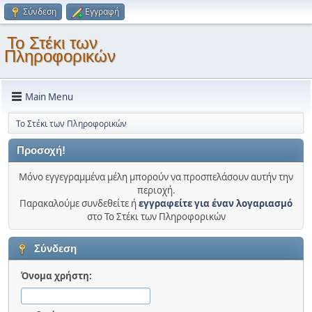
Σύνδεση
Εγγραφή
Το Στέκι των
Πληροφορικών
Main Menu
Το Στέκι των Πληροφορικών
Προσοχή!
Μόνο εγγεγραμμένα μέλη μπορούν να προσπελάσουν αυτήν την
περιοχή.
Παρακαλούμε συνδεθείτε ή
εγγραφείτε για έναν λογαριασμό
στο Το Στέκι των Πληροφορικών
Σύνδεση
Όνομα χρήστη: