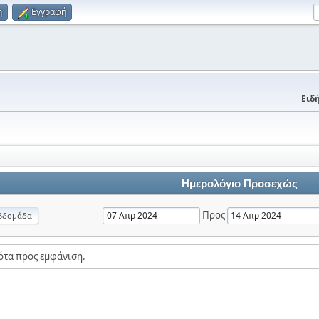
η
Εγγραφή
Ειδή
Ημερολόγιο Προσεχώς
Προς
βδομάδα
ότα προς εμφάνιση.