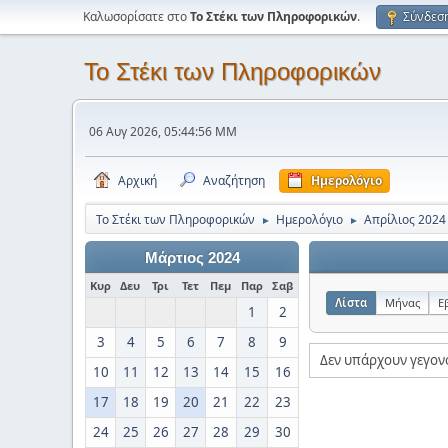
Καλωσορίσατε στο
Το Στέκι των Πληροφορικών
.
Σύνδεσ
Το Στέκι των Πληροφορικών
06 Αυγ 2026, 05:44:56 ΜΜ
Αρχική
Αναζήτηση
Ημερολόγιο
Το Στέκι των Πληροφορικών
Ημερολόγιο
Απρίλιος 2024
►
►
Μάρτιος 2024
Κυρ
Δευ
Τρι
Τετ
Πεμ
Παρ
Σαβ
Λίστα
Μήνας
Ε
1
2
3
4
5
6
7
8
9
Δεν υπάρχουν γεγον
10
11
12
13
14
15
16
17
18
19
20
21
22
23
24
25
26
27
28
29
30