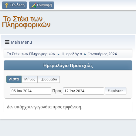
Σύνδεση
Εγγραφή
Το Στέκι των
Πληροφορικών
Main Menu
Το Στέκι των Πληροφορικών
Ημερολόγιο
Ιανουάριος 2024
►
►
Ημερολόγιο Προσεχώς
Λίστα
Μήνας
Εβδομάδα
Προς
Δεν υπάρχουν γεγονότα προς εμφάνιση.