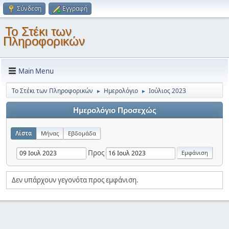
Σύνδεση
Εγγραφή
Το Στέκι των
Πληροφορικών
Main Menu
Το Στέκι των Πληροφορικών
Ημερολόγιο
Ιούλιος 2023
►
►
Ημερολόγιο Προσεχώς
Λίστα
Μήνας
Εβδομάδα
Προς
Δεν υπάρχουν γεγονότα προς εμφάνιση.