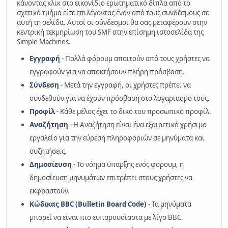
κάνοντας κλικ στο εικονίδιο ερωτηματικό δίπλα από το
σχετικό τμήμα είτε επιλέγοντας έναν από τους συνδέσμους σε
αυτή τη σελίδα. Αυτοί οι σύνδεσμοι θα σας μεταφέρουν στην
κεντρική τεκμηρίωση του SMF στην επίσημη ιστοσελίδα της
Simple Machines.
Εγγραφή
- Πολλά φόρουμ απαιτούν από τους χρήστες να
εγγραφούν για να αποκτήσουν πλήρη πρόσβαση.
Σύνδεση
- Μετά την εγγραφή, οι χρήστες πρέπει να
συνδεθούν για να έχουν πρόσβαση στο λογαριασμό τους.
Προφίλ
- Κάθε μέλος έχει το δικό του προσωπικό προφίλ.
Αναζήτηση
- Η Αναζήτηση είναι ένα εξαιρετικά χρήσιμο
εργαλείο για την εύρεση πληροφοριών σε μηνύματα και
συζητήσεις.
Δημοσίευση
- Το νόημα ύπαρξης ενός φόρουμ, η
δημοσίευση μηνυμάτων επιτρέπει στους χρήστες να
εκφραστούν.
Κώδικας BBC (Bulletin Board Code)
- Τα μηνύματα
μπορεί να είναι πιο ευπαρουσίαστα με λίγο BBC.