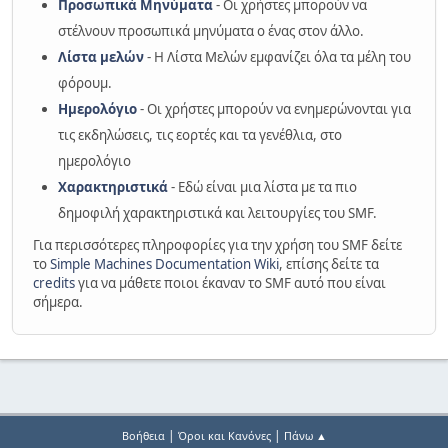
Προσωπικά Μηνύματα
- Οι χρήστες μπορούν να
στέλνουν προσωπικά μηνύματα ο ένας στον άλλο.
Λίστα μελών
- Η Λίστα Μελών εμφανίζει όλα τα μέλη του
φόρουμ.
Ημερολόγιο
- Οι χρήστες μπορούν να ενημερώνονται για
τις εκδηλώσεις, τις εορτές και τα γενέθλια, στο
ημερολόγιο
Χαρακτηριστικά
- Εδώ είναι μια λίστα με τα πιο
δημοφιλή χαρακτηριστικά και λειτουργίες του SMF.
Για περισσότερες πληροφορίες για την χρήση του SMF δείτε
το
Simple Machines Documentation Wiki
, επίσης δείτε τα
credits
για να μάθετε ποιοι έκαναν το SMF αυτό που είναι
σήμερα.
|
|
Βοήθεια
Όροι και Κανόνες
Πάνω ▲