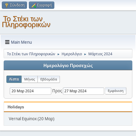
Σύνδεση
Εγγραφή
Το Στέκι των
Πληροφορικών
Main Menu
Το Στέκι των Πληροφορικών
Ημερολόγιο
Μάρτιος 2024
►
►
Ημερολόγιο Προσεχώς
Λίστα
Μήνας
Εβδομάδα
Προς
Holidays
Vernal Equinox (20 Μαρ)