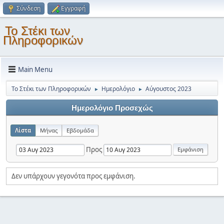
Σύνδεση
Εγγραφή
Το Στέκι των
Πληροφορικών
Main Menu
Το Στέκι των Πληροφορικών
Ημερολόγιο
Αύγουστος 2023
►
►
Ημερολόγιο Προσεχώς
Λίστα
Μήνας
Εβδομάδα
Προς
Δεν υπάρχουν γεγονότα προς εμφάνιση.