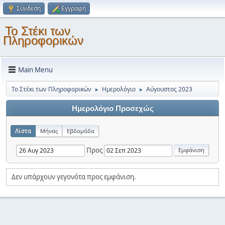
Σύνδεση
Εγγραφή
Το Στέκι των
Πληροφορικών
Main Menu
Το Στέκι των Πληροφορικών
Ημερολόγιο
Αύγουστος 2023
►
►
Ημερολόγιο Προσεχώς
Λίστα
Μήνας
Εβδομάδα
Προς
Δεν υπάρχουν γεγονότα προς εμφάνιση.