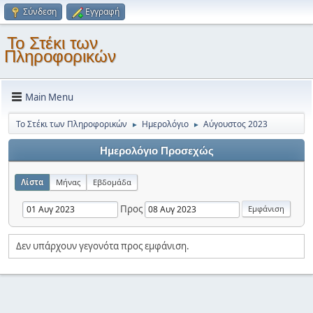
Σύνδεση
Εγγραφή
Το Στέκι των
Πληροφορικών
Main Menu
Το Στέκι των Πληροφορικών
Ημερολόγιο
Αύγουστος 2023
►
►
Ημερολόγιο Προσεχώς
Λίστα
Μήνας
Εβδομάδα
Προς
Δεν υπάρχουν γεγονότα προς εμφάνιση.