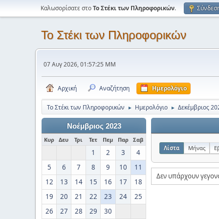
Καλωσορίσατε στο
Το Στέκι των Πληροφορικών
.
Σύνδεσ
Το Στέκι των Πληροφορικών
07 Αυγ 2026, 01:57:25 ΜΜ
Αρχική
Αναζήτηση
Ημερολόγιο
Το Στέκι των Πληροφορικών
Ημερολόγιο
Δεκέμβριος 20
►
►
Νοέμβριος 2023
Κυρ
Δευ
Τρι
Τετ
Πεμ
Παρ
Σαβ
Λίστα
Μήνας
Ε
1
2
3
4
5
6
7
8
9
10
11
Δεν υπάρχουν γεγον
12
13
14
15
16
17
18
19
20
21
22
23
24
25
26
27
28
29
30