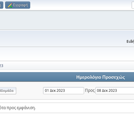
η
Εγγραφή
Ειδή
23
Ημερολόγιο Προσεχώς
Προς
βδομάδα
ότα προς εμφάνιση.