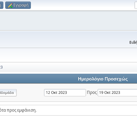
η
Εγγραφή
Ειδή
23
Ημερολόγιο Προσεχώς
Προς
βδομάδα
ότα προς εμφάνιση.