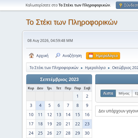
Καλωσορίσατε στο
Το Στέκι των Πληροφορικών
.
Σύνδεσ
Το Στέκι των Πληροφορικών
08 Αυγ 2026, 04:59:48 ΜΜ
Αρχική
Αναζήτηση
Ημερολόγιο
Το Στέκι των Πληροφορικών
Ημερολόγιο
Οκτώβριος 20
►
►
Σεπτέμβριος 2023
Κυρ
Δευ
Τρι
Τετ
Πεμ
Παρ
Σαβ
Λίστα
Μήνας
Ε
1
2
3
4
5
6
7
8
9
Δεν υπάρχουν γεγον
10
11
12
13
14
15
16
17
18
19
20
21
22
23
24
25
26
27
28
29
30