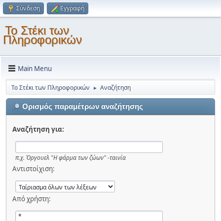
Σύνδεση
Εγγραφή
Το Στέκι των
Πληροφορικών
Main Menu
Το Στέκι των Πληροφορικών
Αναζήτηση
►
Ορισμός παραμέτρων αναζήτησης
Αναζήτηση για:
π.χ.
Όργουελ "Η φάρμα των ζώων" -ταινία
Αντιστοίχιση:
Από χρήστη: