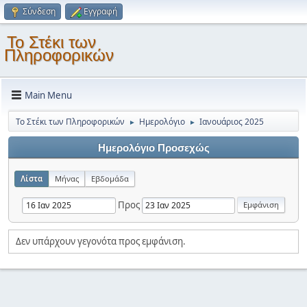
Σύνδεση
Εγγραφή
Το Στέκι των
Πληροφορικών
Main Menu
Το Στέκι των Πληροφορικών
Ημερολόγιο
Ιανουάριος 2025
►
►
Ημερολόγιο Προσεχώς
Λίστα
Μήνας
Εβδομάδα
Προς
Δεν υπάρχουν γεγονότα προς εμφάνιση.