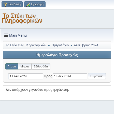
Σύνδεση
Εγγραφή
Το Στέκι των
Πληροφορικών
Main Menu
Το Στέκι των Πληροφορικών
Ημερολόγιο
Δεκέμβριος 2024
►
►
Ημερολόγιο Προσεχώς
Λίστα
Μήνας
Εβδομάδα
Προς
Δεν υπάρχουν γεγονότα προς εμφάνιση.