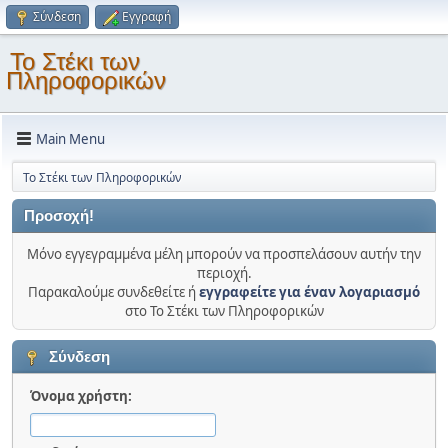
Σύνδεση
Εγγραφή
Το Στέκι των
Πληροφορικών
Main Menu
Το Στέκι των Πληροφορικών
Προσοχή!
Μόνο εγγεγραμμένα μέλη μπορούν να προσπελάσουν αυτήν την
περιοχή.
Παρακαλούμε συνδεθείτε ή
εγγραφείτε για έναν λογαριασμό
στο Το Στέκι των Πληροφορικών
Σύνδεση
Όνομα χρήστη: