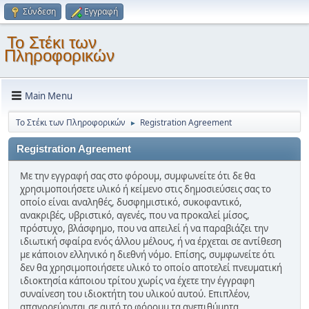
Σύνδεση
Εγγραφή
Το Στέκι των
Πληροφορικών
Main Menu
Το Στέκι των Πληροφορικών
Registration Agreement
►
Registration Agreement
Με την εγγραφή σας στο φόρουμ, συμφωνείτε ότι δε θα
χρησιμοποιήσετε υλικό ή κείμενο στις δημοσιεύσεις σας το
οποίο είναι αναληθές, δυσφημιστικό, συκοφαντικό,
ανακριβές, υβριστικό, αγενές, που να προκαλεί μίσος,
πρόστυχο, βλάσφημο, που να απειλεί ή να παραβιάζει την
ιδιωτική σφαίρα ενός άλλου μέλους, ή να έρχεται σε αντίθεση
με κάποιον ελληνικό η διεθνή νόμο. Επίσης, συμφωνείτε ότι
δεν θα χρησιμοποιήσετε υλικό το οποίο αποτελεί πνευματική
ιδιοκτησία κάποιου τρίτου χωρίς να έχετε την έγγραφη
συναίνεση του ιδιοκτήτη του υλικού αυτού. Επιπλέον,
απαγορεύονται σε αυτό το φόρουμ τα ανεπιθύμητα