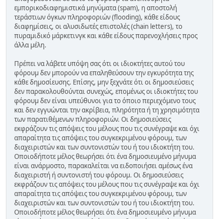
εμπορικοδιαφημιστικά μηνύματα (spam), η αποστολή
τεράστιων όγκων πληροφοριών (flooding), κάθε είδους
διαφημίσεις, οι αλυσιδωτές επιστολές (chain letters), το
πυραμιδικό μάρκετινγκ και κάθε είδους παρενοχλήσεις προς
άλλα μέλη.
Πρέπει να λάβετε υπόψη σας ότι οι ιδιοκτήτες αυτού του
φόρουμ δεν μπορούν να επαληθεύσουν την εγκυρότητα της
κάθε δημοσίευσης. Επίσης, μην ξεχνάτε ότι οι δημοσιεύσεις
δεν παρακολουθούνται συνεχώς, επομένως οι ιδιοκτήτες του
φόρουμ δεν είναι υπεύθυνοι για το όποιο περιεχόμενο τους
και δεν εγγυώνται την ακρίβεια, πληρότητα ή τη χρησιμότητα
των παρατιθέμενων πληροφοριών. Οι δημοσιεύσεις
εκφράζουν τις απόψεις του μέλους που τις συνέγραψε και όχι
απαραίτητα τις απόψεις του συγκεκριμένου φόρουμ, των
διαχειριστών και των συντονιστών του ή του ιδιοκτήτη του.
Οποιοδήποτε μέλος θεωρήσει ότι ένα δημοσιευμένο μήνυμα
είναι ανάρμοστο, παρακαλείται να ειδοποιήσει αμέσως ένα
διαχειριστή ή συντονιστή του φόρουμ. Οι δημοσιεύσεις
εκφράζουν τις απόψεις του μέλους που τις συνέγραψε και όχι
απαραίτητα τις απόψεις του συγκεκριμένου φόρουμ, των
διαχειριστών και των συντονιστών του ή του ιδιοκτήτη του.
Οποιοδήποτε μέλος θεωρήσει ότι ένα δημοσιευμένο μήνυμα