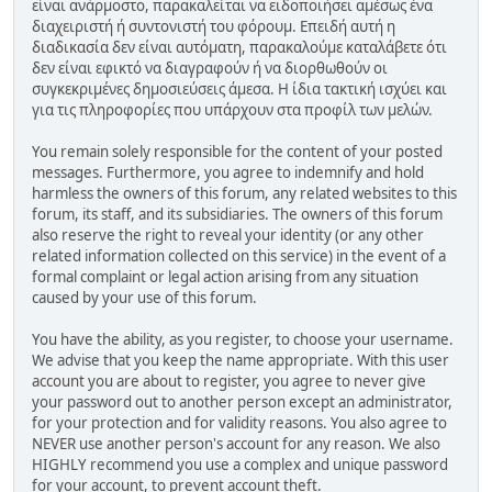
είναι ανάρμοστο, παρακαλείται να ειδοποιήσει αμέσως ένα
διαχειριστή ή συντονιστή του φόρουμ. Επειδή αυτή η
διαδικασία δεν είναι αυτόματη, παρακαλούμε καταλάβετε ότι
δεν είναι εφικτό να διαγραφούν ή να διορθωθούν οι
συγκεκριμένες δημοσιεύσεις άμεσα. Η ίδια τακτική ισχύει και
για τις πληροφορίες που υπάρχουν στα προφίλ των μελών.
You remain solely responsible for the content of your posted
messages. Furthermore, you agree to indemnify and hold
harmless the owners of this forum, any related websites to this
forum, its staff, and its subsidiaries. The owners of this forum
also reserve the right to reveal your identity (or any other
related information collected on this service) in the event of a
formal complaint or legal action arising from any situation
caused by your use of this forum.
You have the ability, as you register, to choose your username.
We advise that you keep the name appropriate. With this user
account you are about to register, you agree to never give
your password out to another person except an administrator,
for your protection and for validity reasons. You also agree to
NEVER use another person's account for any reason. We also
HIGHLY recommend you use a complex and unique password
for your account, to prevent account theft.