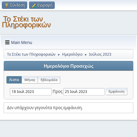
Σύνδεση
Εγγραφή
Το Στέκι των
Πληροφορικών
Main Menu
Το Στέκι των Πληροφορικών
Ημερολόγιο
Ιούλιος 2023
►
►
Ημερολόγιο Προσεχώς
Λίστα
Μήνας
Εβδομάδα
Προς
Δεν υπάρχουν γεγονότα προς εμφάνιση.