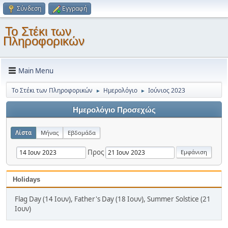
Σύνδεση
Εγγραφή
Το Στέκι των
Πληροφορικών
Main Menu
Το Στέκι των Πληροφορικών
Ημερολόγιο
Ιούνιος 2023
►
►
Ημερολόγιο Προσεχώς
Λίστα
Μήνας
Εβδομάδα
Προς
Holidays
Flag Day (14 Ιουν), Father's Day (18 Ιουν), Summer Solstice (21
Ιουν)