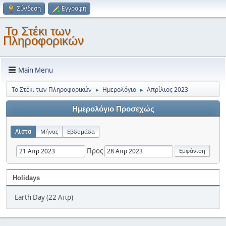
Σύνδεση
Εγγραφή
Το Στέκι των
Πληροφορικών
Main Menu
Το Στέκι των Πληροφορικών
Ημερολόγιο
Απρίλιος 2023
►
►
Ημερολόγιο Προσεχώς
Λίστα
Μήνας
Εβδομάδα
Προς
Holidays
Earth Day (22 Απρ)