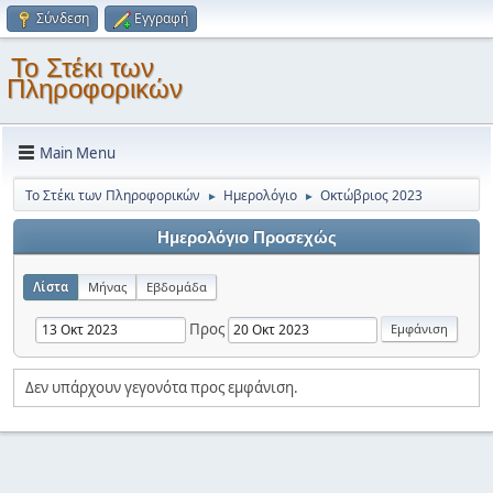
Σύνδεση
Εγγραφή
Το Στέκι των
Πληροφορικών
Main Menu
Το Στέκι των Πληροφορικών
Ημερολόγιο
Οκτώβριος 2023
►
►
Ημερολόγιο Προσεχώς
Λίστα
Μήνας
Εβδομάδα
Προς
Δεν υπάρχουν γεγονότα προς εμφάνιση.