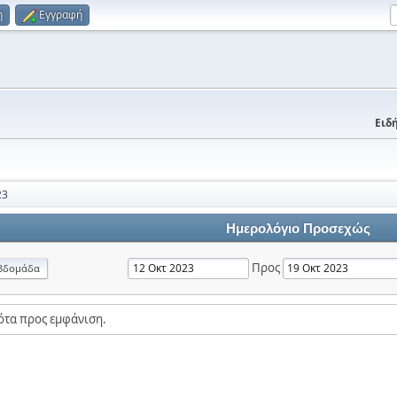
η
Εγγραφή
Ειδή
23
Ημερολόγιο Προσεχώς
Προς
βδομάδα
ότα προς εμφάνιση.