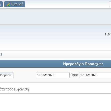
η
Εγγραφή
Ειδή
23
Ημερολόγιο Προσεχώς
Προς
βδομάδα
ότα προς εμφάνιση.