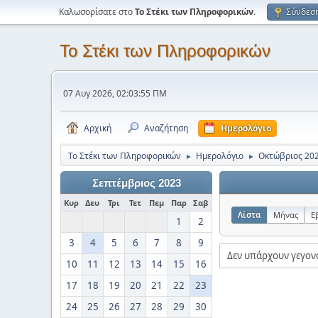
Καλωσορίσατε στο
Το Στέκι των Πληροφορικών
.
Σύνδεσ
Το Στέκι των Πληροφορικών
07 Αυγ 2026, 02:03:55 ΠΜ
Αρχική
Αναζήτηση
Ημερολόγιο
Το Στέκι των Πληροφορικών
Ημερολόγιο
Οκτώβριος 20
►
►
Σεπτέμβριος 2023
Κυρ
Δευ
Τρι
Τετ
Πεμ
Παρ
Σαβ
Λίστα
Μήνας
Ε
1
2
3
4
5
6
7
8
9
Δεν υπάρχουν γεγον
10
11
12
13
14
15
16
17
18
19
20
21
22
23
24
25
26
27
28
29
30