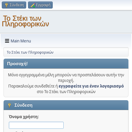
Σύνδεση
Εγγραφή
Το Στέκι των
Πληροφορικών
Main Menu
Το Στέκι των Πληροφορικών
Προσοχή!
Μόνο εγγεγραμμένα μέλη μπορούν να προσπελάσουν αυτήν την
περιοχή.
Παρακαλούμε συνδεθείτε ή
εγγραφείτε για έναν λογαριασμό
στο Το Στέκι των Πληροφορικών
Σύνδεση
Όνομα χρήστη: