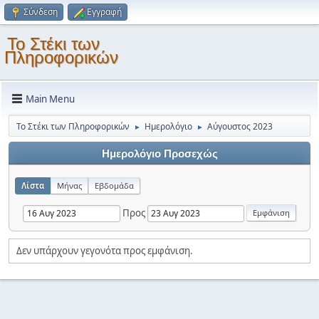
Σύνδεση
Εγγραφή
Το Στέκι των
Πληροφορικών
Main Menu
Το Στέκι των Πληροφορικών
Ημερολόγιο
Αύγουστος 2023
►
►
Ημερολόγιο Προσεχώς
Λίστα
Μήνας
Εβδομάδα
Προς
Δεν υπάρχουν γεγονότα προς εμφάνιση.