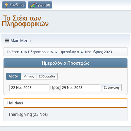
Σύνδεση
Εγγραφή
Το Στέκι των
Πληροφορικών
Main Menu
Το Στέκι των Πληροφορικών
Ημερολόγιο
Νοέμβριος 2023
►
►
Ημερολόγιο Προσεχώς
Λίστα
Μήνας
Εβδομάδα
Προς
Holidays
Thanksgiving (23 Νοε)