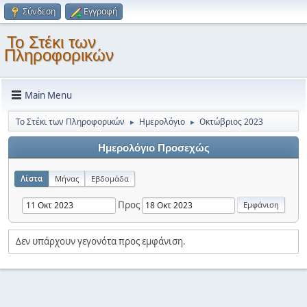
Σύνδεση
Εγγραφή
Το Στέκι των
Πληροφορικών
Main Menu
Το Στέκι των Πληροφορικών
Ημερολόγιο
Οκτώβριος 2023
►
►
Ημερολόγιο Προσεχώς
Λίστα
Μήνας
Εβδομάδα
Προς
Δεν υπάρχουν γεγονότα προς εμφάνιση.