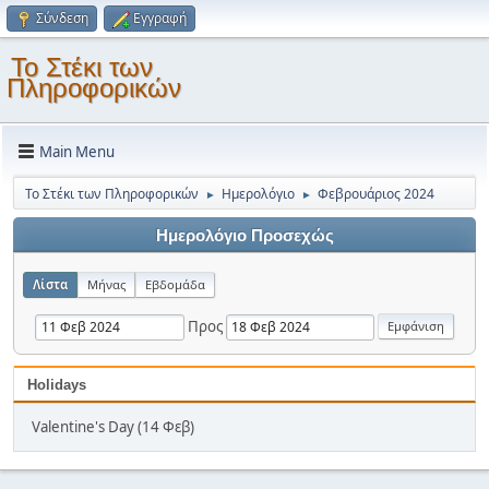
Σύνδεση
Εγγραφή
Το Στέκι των
Πληροφορικών
Main Menu
Το Στέκι των Πληροφορικών
Ημερολόγιο
Φεβρουάριος 2024
►
►
Ημερολόγιο Προσεχώς
Λίστα
Μήνας
Εβδομάδα
Προς
Holidays
Valentine's Day (14 Φεβ)