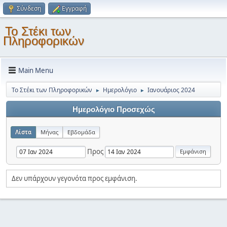
Σύνδεση
Εγγραφή
Το Στέκι των
Πληροφορικών
Main Menu
Το Στέκι των Πληροφορικών
Ημερολόγιο
Ιανουάριος 2024
►
►
Ημερολόγιο Προσεχώς
Λίστα
Μήνας
Εβδομάδα
Προς
Δεν υπάρχουν γεγονότα προς εμφάνιση.