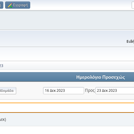
η
Εγγραφή
Ειδή
23
Ημερολόγιο Προσεχώς
Προς
βδομάδα
Δεκ)