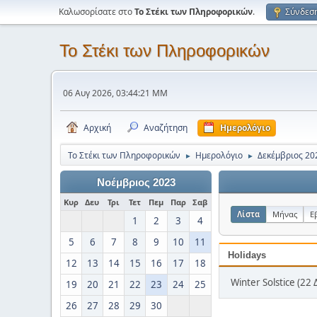
Καλωσορίσατε στο
Το Στέκι των Πληροφορικών
.
Σύνδεσ
Το Στέκι των Πληροφορικών
06 Αυγ 2026, 03:44:21 ΜΜ
Αρχική
Αναζήτηση
Ημερολόγιο
Το Στέκι των Πληροφορικών
Ημερολόγιο
Δεκέμβριος 20
►
►
Νοέμβριος 2023
Κυρ
Δευ
Τρι
Τετ
Πεμ
Παρ
Σαβ
Λίστα
Μήνας
Ε
1
2
3
4
5
6
7
8
9
10
11
Holidays
12
13
14
15
16
17
18
Winter Solstice (22 
19
20
21
22
23
24
25
26
27
28
29
30