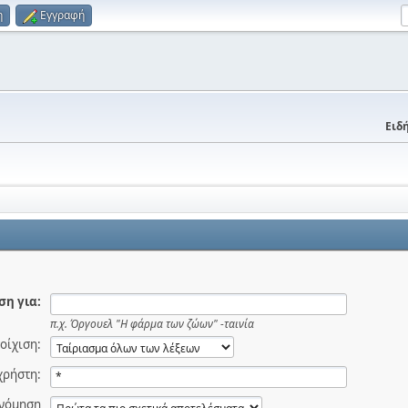
η
Εγγραφή
Ειδή
η για:
π.χ.
Όργουελ "Η φάρμα των ζώων" -ταινία
οίχιση:
χρήστη:
ινόμηση