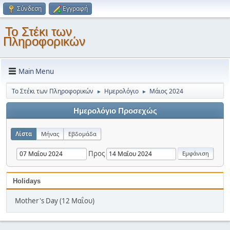
Σύνδεση
Εγγραφή
Το Στέκι των
Πληροφορικών
Main Menu
Το Στέκι των Πληροφορικών
Ημερολόγιο
Μάιος 2024
►
►
Ημερολόγιο Προσεχώς
Λίστα
Μήνας
Εβδομάδα
Προς
Holidays
Mother's Day (12 Μαΐου)